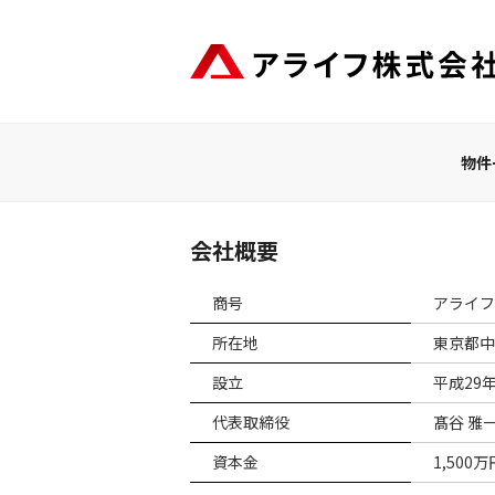
コ
ン
テ
ン
ツ
へ
物件
ス
キ
ッ
会社概要
プ
商号
アライフ
所在地
東京都中
設立
平成29
代表取締役
髙谷 雅
資本金
1,500万