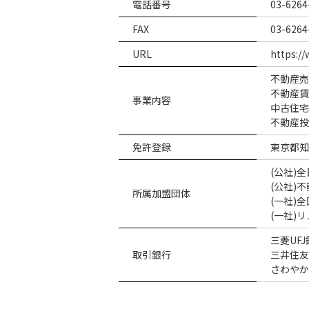
電話番号
03-6264
FAX
03-6264
URL
https://
不動産売
不動産賃
事業内容
中古住宅
不動産投
免許登録
東京都知事
(公社)
(公社)
所属加盟団体
(一社)
(一社)
三菱UF
取引銀行
三井住友
さわやか