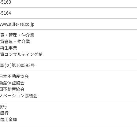
-5163
-5164
www.alife-re.co.jp
買・管理・仲介業
貸管理・仲介業
再生事業
資コンサルティング業
(２)第100592号
全日本不動産協会
不動産保証協会
全国不動産協会
リノベーション協議会
J銀行
銀行
信用金庫