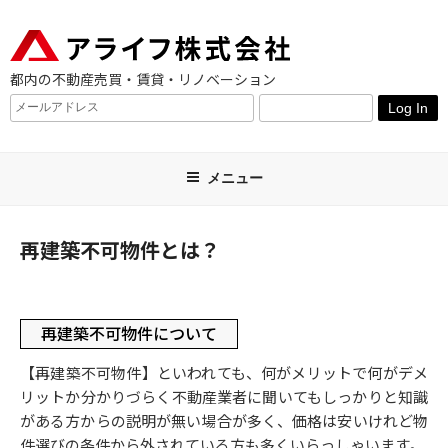
コ
ン
テ
都内の不動産売買・賃貸・リノベーション
ン
ツ
へ
ス
キ
メニュー
ッ
プ
再建築不可物件とは？
再建築不可物件について
【再建築不可物件】といわれても、何がメリットで何がデメ
リットか分かりづらく不動産業者に聞いてもしっかりと知識
がある方からの説明が無い場合が多く、価格は安いけれど物
件選びの条件から外されている方も多くいらっしゃいます。